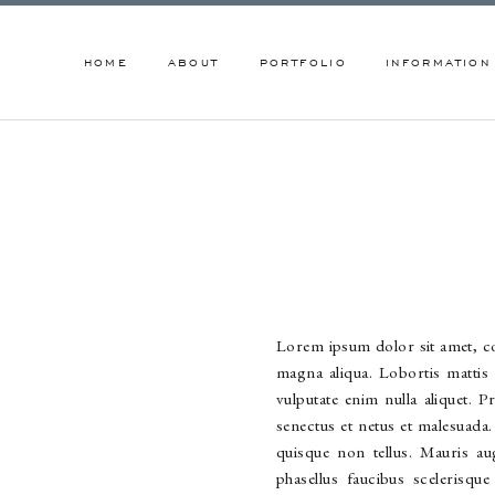
HOME
ABOUT
PORTFOLIO
INFORMATION
Lorem ipsum dolor sit amet, co
magna aliqua. Lobortis mattis
vulputate enim nulla aliquet. 
senectus et netus et malesuada
quisque non tellus. Mauris a
phasellus faucibus scelerisqu